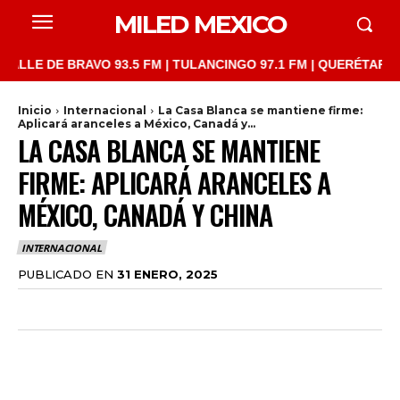
MILED MEXICO
 DE BRAVO 93.5 FM | TULANCINGO 97.1 FM | QUERÉTARO 103.1 F
Inicio
Internacional
La Casa Blanca se mantiene firme:
Aplicará aranceles a México, Canadá y...
LA CASA BLANCA SE MANTIENE
FIRME: APLICARÁ ARANCELES A
MÉXICO, CANADÁ Y CHINA
INTERNACIONAL
PUBLICADO EN
31 ENERO, 2025