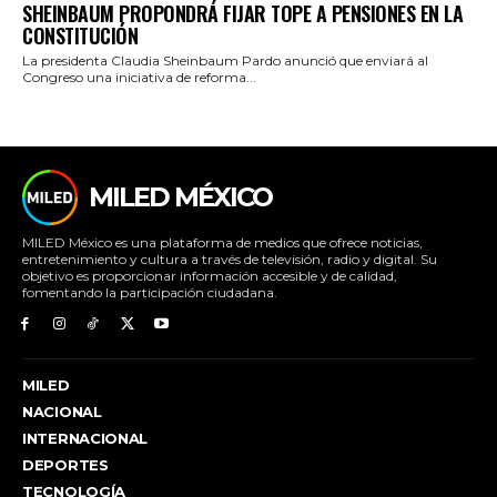
SHEINBAUM PROPONDRÁ FIJAR TOPE A PENSIONES EN LA
CONSTITUCIÓN
La presidenta Claudia Sheinbaum Pardo anunció que enviará al
Congreso una iniciativa de reforma...
MILED MÉXICO
MILED México es una plataforma de medios que ofrece noticias,
entretenimiento y cultura a través de televisión, radio y digital. Su
objetivo es proporcionar información accesible y de calidad,
fomentando la participación ciudadana.
MILED
NACIONAL
INTERNACIONAL
DEPORTES
TECNOLOGÍA