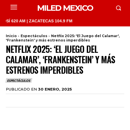
MILED MEXICO
AM | ZACATECAS 104.9 FM
Inicio
Espectáculos
Netflix 2025: 'El Juego del Calamar',
'Frankenstein' y más estrenos imperdibles
NETFLIX 2025: ‘EL JUEGO DEL
CALAMAR’, ‘FRANKENSTEIN’ Y MÁS
ESTRENOS IMPERDIBLES
ESPECTÁCULOS
PUBLICADO EN
30 ENERO, 2025