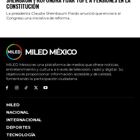
SHEINBAUM PROPONDRÁ FIJAR TOPE A PENSIONES EN LA
CONSTITUCIÓN
La presidenta Claudia Sheinbaum Pardo anunció que enviará al
Congreso una iniciativa de reforma...
MILED MÉXICO
MILED México es una plataforma de medios que ofrece noticias,
entretenimiento y cultura a través de televisión, radio y digital. Su
objetivo es proporcionar información accesible y de calidad,
fomentando la participación ciudadana.
MILED
NACIONAL
INTERNACIONAL
DEPORTES
TECNOLOGÍA