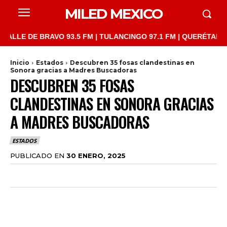
MILED MEXICO
LE DE BRAVO 93.5 FM | TULANCINGO 97.1 FM | QUERÉTARO 103.1
Inicio
Estados
Descubren 35 fosas clandestinas en
Sonora gracias a Madres Buscadoras
DESCUBREN 35 FOSAS
CLANDESTINAS EN SONORA GRACIAS
A MADRES BUSCADORAS
ESTADOS
PUBLICADO EN
30 ENERO, 2025