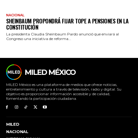
NACIONAL
SHEINBAUM PROPONDRÁ FIJAR TOPE A PENSIONES EN LA
CONSTITUCIÓN
La presidenta Claudia Sheinbaum Pardo anunció que enviará al
Congreso una iniciativa de reforma...
MILED MÉXICO
MILED México es una plataforma de medios que ofrece noticias,
entretenimiento y cultura a través de televisión, radio y digital. Su
objetivo es proporcionar información accesible y de calidad,
fomentando la participación ciudadana.
MILED
NACIONAL