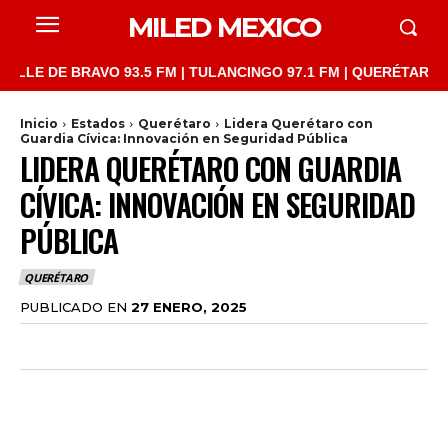
MILED MEXICO
DE BRAVO 93.5 FM | TULANCINGO 97.1 FM | QUERÉTARO 103.1 FM
Inicio
Estados
Querétaro
Lidera Querétaro con
Guardia Cívica: Innovación en Seguridad Pública
LIDERA QUERÉTARO CON GUARDIA
CÍVICA: INNOVACIÓN EN SEGURIDAD
PÚBLICA
QUERÉTARO
PUBLICADO EN
27 ENERO, 2025