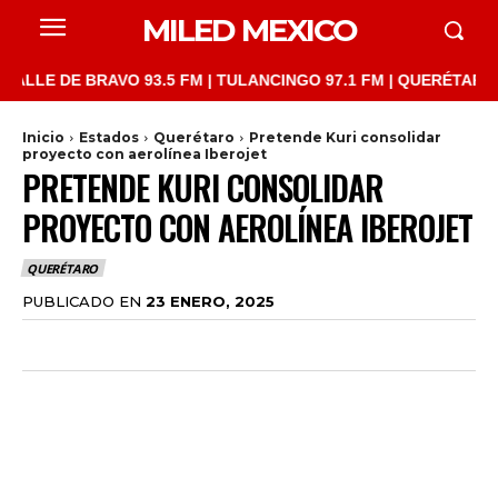
MILED MEXICO
 DE BRAVO 93.5 FM | TULANCINGO 97.1 FM | QUERÉTARO 103.1 F
Inicio
Estados
Querétaro
Pretende Kuri consolidar
proyecto con aerolínea Iberojet
PRETENDE KURI CONSOLIDAR
PROYECTO CON AEROLÍNEA IBEROJET
QUERÉTARO
PUBLICADO EN
23 ENERO, 2025