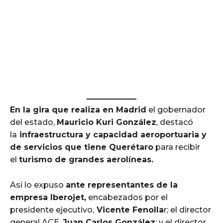
En la gira que realiza en Madrid
el gobernador
del estado,
Mauricio Kuri González
, destacó
la
infraestructura y capacidad aeroportuaria y
de servicios que tiene Querétaro
para recibir
el
turismo de grandes aerolíneas.
Así lo expuso
ante representantes de la
empresa Iberojet,
encabezados por el
presidente ejecutivo,
Vicente Fenolla
r; el director
general ACE,
Juan Carlos González
; y el director