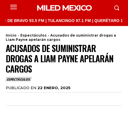
MILED MEXICO
BRAVO 93.5 FM | TULANCINGO 97.1 FM | QUERÉTARO 103.1 FM | 
Inicio
Espectáculos
Acusados de suministrar drogas a
Liam Payne apelarán cargos
ACUSADOS DE SUMINISTRAR
DROGAS A LIAM PAYNE APELARÁN
CARGOS
ESPECTÁCULOS
PUBLICADO EN
22 ENERO, 2025