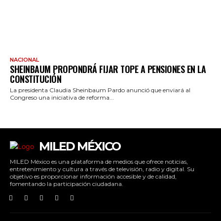
NACIONAL
SHEINBAUM PROPONDRÁ FIJAR TOPE A PENSIONES EN LA
CONSTITUCIÓN
La presidenta Claudia Sheinbaum Pardo anunció que enviará al
Congreso una iniciativa de reforma...
MILED MÉXICO
MILED México es una plataforma de medios que ofrece noticias,
entretenimiento y cultura a través de televisión, radio y digital. Su
objetivo es proporcionar información accesible y de calidad,
fomentando la participación ciudadana.