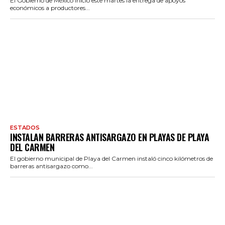
El Gobierno de México inició este martes la entrega de apoyos
económicos a productores...
ESTADOS
INSTALAN BARRERAS ANTISARGAZO EN PLAYAS DE PLAYA
DEL CARMEN
El gobierno municipal de Playa del Carmen instaló cinco kilómetros de
barreras antisargazo como...