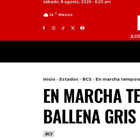
sábado, 8 agosto, 2026 - 6:20 am
C
14
Mexico
TOLUCA 98.9 FM | ATLACOMULCO 104.7 FM
MILED
NACIONAL
INTERNACIONAL
Inicio
Estados
BCS
En marcha temporad
EN MARCHA TE
BALLENA GRIS
BCS