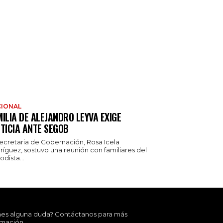
IONAL
ILIA DE ALEJANDRO LEYVA EXIGE
TICIA ANTE SEGOB
secretaria de Gobernación, Rosa Icela
ríguez, sostuvo una reunión con familiares del
odista...
nes alguna duda? Contáctanos para más
rmación.