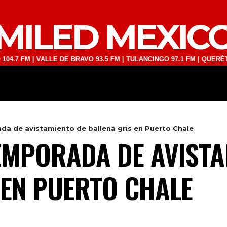
MILED MEXIC
 | VALLE DE BRAVO 93.5 FM | TULANCINGO 97.1 FM | QUERÉTARO 103
DEPORTES
TECNOLOGÍA
ESPECT
a de avistamiento de ballena gris en Puerto Chale
MPORADA DE AVISTA
 EN PUERTO CHALE