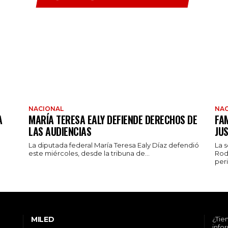
NACIONAL
NAC
A
MARÍA TERESA EALY DEFIENDE DERECHOS DE
FAM
LAS AUDIENCIAS
JUS
La diputada federal María Teresa Ealy Díaz defendió
La 
este miércoles, desde la tribuna de...
Rod
peri
MILED
¿Tie
info