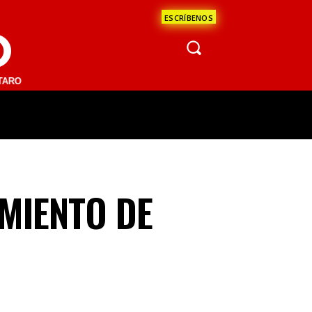
ESCRÍBENOS
O
.1 FM | SAN JUAN DEL RÍO 93.1 FM | GUADALAJARA 1510 AM | LA PAZ
ÁCULOS
CIENCIA
ESTADOS
OPINI
MIENTO DE