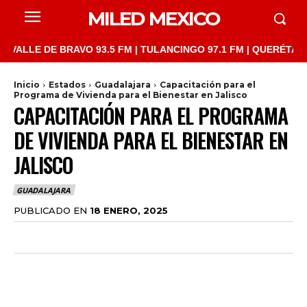
MILED MEXICO
LE DE BRAVO 93.5 FM | TULANCINGO 97.1 FM | QUERÉTARO 103.1
Inicio
Estados
Guadalajara
Capacitación para el
Programa de Vivienda para el Bienestar en Jalisco
CAPACITACIÓN PARA EL PROGRAMA
DE VIVIENDA PARA EL BIENESTAR EN
JALISCO
GUADALAJARA
PUBLICADO EN
18 ENERO, 2025