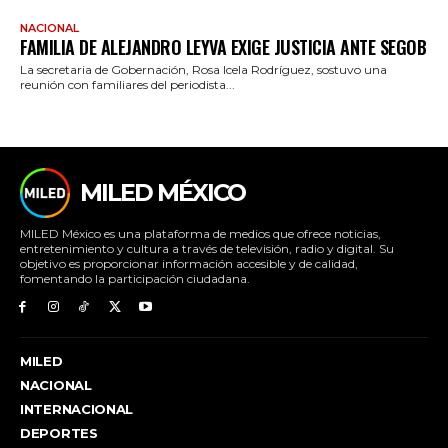
NACIONAL
FAMILIA DE ALEJANDRO LEYVA EXIGE JUSTICIA ANTE SEGOB
La secretaria de Gobernación, Rosa Icela Rodríguez, sostuvo una
reunión con familiares del periodista...
MILED MÉXICO
MILED México es una plataforma de medios que ofrece noticias,
entretenimiento y cultura a través de televisión, radio y digital. Su
objetivo es proporcionar información accesible y de calidad,
fomentando la participación ciudadana.
MILED
NACIONAL
INTERNACIONAL
DEPORTES