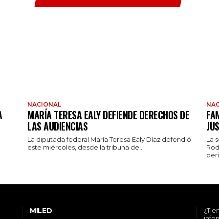
NACIONAL
NAC
A
MARÍA TERESA EALY DEFIENDE DERECHOS DE
FAM
LAS AUDIENCIAS
JUS
La diputada federal María Teresa Ealy Díaz defendió
La 
este miércoles, desde la tribuna de...
Rod
peri
MILED
¿Tie
info