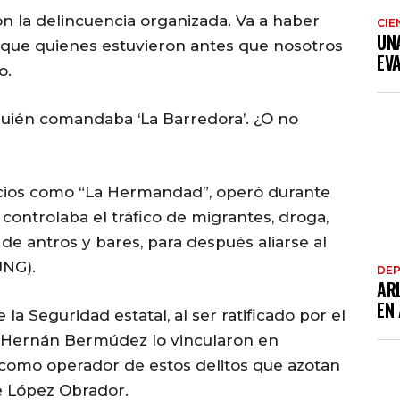
n la delincuencia organizada. Va a haber
CIE
UN
 que quienes estuvieron antes que nosotros
EV
o.
quién comandaba ‘La Barredora’. ¿O no
nicios como “La Hermandad”, operó durante
 controlaba el tráfico de migrantes, droga,
 de antros y bares, para después aliarse al
JNG).
DE
AR
EN
la Seguridad estatal, al ser ratificado por el
a Hernán Bermúdez lo vincularon en
r como operador de estos delitos que azotan
te López Obrador.