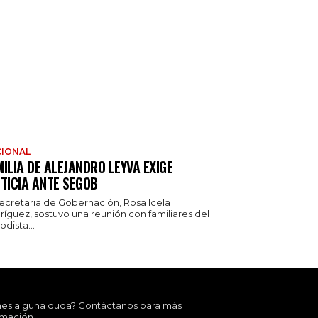
IONAL
ILIA DE ALEJANDRO LEYVA EXIGE
TICIA ANTE SEGOB
secretaria de Gobernación, Rosa Icela
ríguez, sostuvo una reunión con familiares del
odista...
nes alguna duda? Contáctanos para más
rmación.