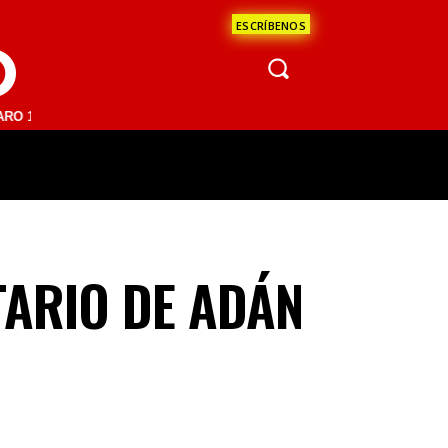
ESCRÍBENOS
O
 FM | SAN JUAN DEL RÍO 93.1 FM | GUADALAJARA 1510 AM | LA PAZ 
ÁCULOS
CIENCIA
ESTADOS
OPINI
TARIO DE ADÁN