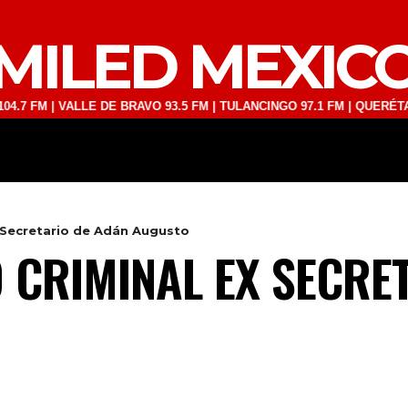
MILED MEXIC
| VALLE DE BRAVO 93.5 FM | TULANCINGO 97.1 FM | QUERÉTARO 103.1
DEPORTES
TECNOLOGÍA
ESPECT
x Secretario de Adán Augusto
 CRIMINAL EX SECRE