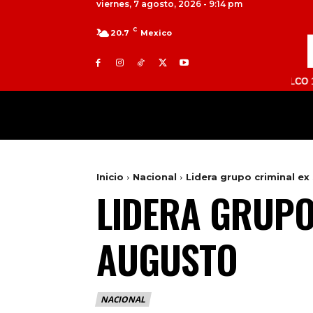
viernes, 7 agosto, 2026 - 9:14 pm
C
20.7
Mexico
TOLUCA 98.9 FM | ATLACOMULCO 104.7 FM 
MILED
NACIONAL
INTERNACIONAL
Inicio
Nacional
Lidera grupo criminal e
LIDERA GRUPO
AUGUSTO
NACIONAL