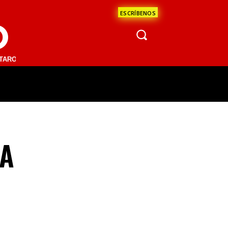
ESCRÍBENOS
O
.1 FM | SAN JUAN DEL RÍO 93.1 FM | GUADALAJARA 1510 AM | LA PAZ
ÁCULOS
CIENCIA
ESTADOS
OPINI
 A