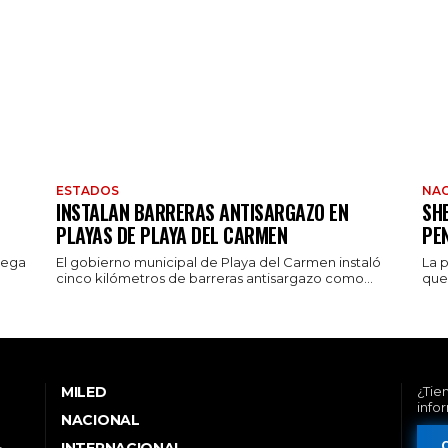
ESTADOS
NAC
INSTALAN BARRERAS ANTISARGAZO EN
SH
PLAYAS DE PLAYA DEL CARMEN
PE
rega
El gobierno municipal de Playa del Carmen instaló
La 
cinco kilómetros de barreras antisargazo como...
que 
MILED
¿Tie
info
NACIONAL
INTERNACIONAL