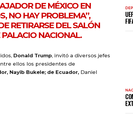
BAJADOR DE MÉXICO
EN
DE
UE
S, NO HAY PROBLEMA”,
FIF
DE RETIRARSE DEL
SALÓN
 PALACIO NACIONAL
.
idos,
Donald Trump
, invitó a diversos jefes
ntre ellos los presidentes de
ador, Nayib Bukele; de Ecuador,
Daniel
NAC
CO
EX