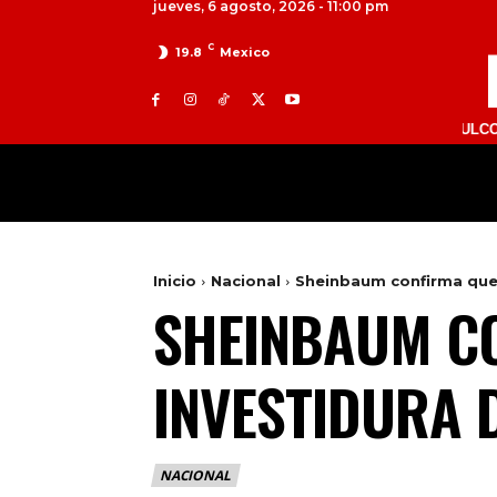
jueves, 6 agosto, 2026 - 11:00 pm
C
19.8
Mexico
TOLUCA 98.9 FM | ATLACOMULCO 104.7 F
MILED
NACIONAL
INTERNACIONAL
Inicio
Nacional
Sheinbaum confirma que 
SHEINBAUM CO
INVESTIDURA 
NACIONAL