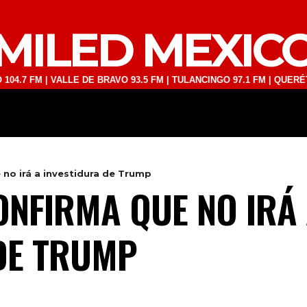
MILED MEXIC
M | VALLE DE BRAVO 93.5 FM | TULANCINGO 97.1 FM | QUERÉTARO 103
DEPORTES
TECNOLOGÍA
ESPECT
no irá a investidura de Trump
NFIRMA QUE NO IRÁ
DE TRUMP