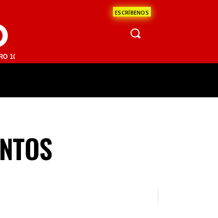
ESCRÍBENOS
O
M | SAN JUAN DEL RÍO 93.1 FM | GUADALAJARA 1510 AM | LA PAZ 95
ÁCULOS
CIENCIA
ESTADOS
OPINI
ENTOS