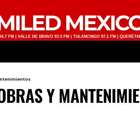
MILED MEXIC
VALLE DE BRAVO 93.5 FM | TULANCINGO 97.1 FM | QUERÉTARO 103.1 F
DEPORTES
TECNOLOGÍA
ESPECT
ntenimientos
OBRAS Y MANTENIMI