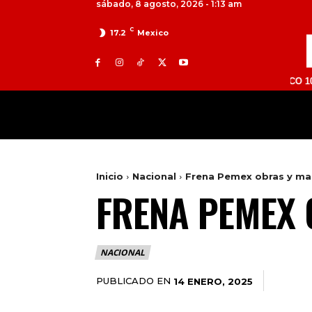
sábado, 8 agosto, 2026 - 1:13 am
C
17.2
Mexico
TOLUCA 98.9 FM | ATLACOMULCO 104.7 FM | 
MILED
NACIONAL
INTERNACIONAL
Inicio
Nacional
Frena Pemex obras y ma
FRENA PEMEX 
NACIONAL
PUBLICADO EN
14 ENERO, 2025