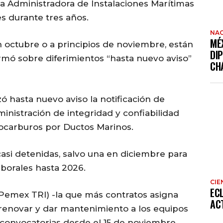
a Administradora de Instalaciones Marítimas
es durante tres años.
NAC
MÉ
 octubre o a principios de noviembre, están
DI
rmó sobre diferimientos “hasta nuevo aviso”
CH
zó hasta nuevo aviso la notificación de
inistración de integridad y confiabilidad
ocarburos por Ductos Marinos.
asi detenidas, salvo una en diciembre para
aborales hasta 2026.
CIE
EC
Pemex TRI) -la que más contratos asigna
AC
renovar y dar mantenimiento a los equipos
0 convocatorias desde el 15 de noviembre,