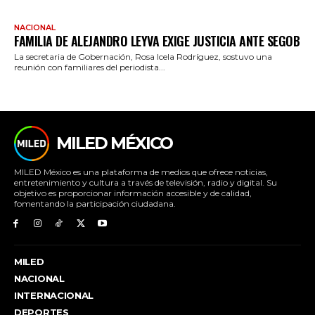
NACIONAL
FAMILIA DE ALEJANDRO LEYVA EXIGE JUSTICIA ANTE SEGOB
La secretaria de Gobernación, Rosa Icela Rodríguez, sostuvo una
reunión con familiares del periodista...
MILED MÉXICO
MILED México es una plataforma de medios que ofrece noticias,
entretenimiento y cultura a través de televisión, radio y digital. Su
objetivo es proporcionar información accesible y de calidad,
fomentando la participación ciudadana.
MILED
NACIONAL
INTERNACIONAL
DEPORTES