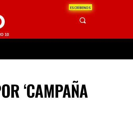
ESCRÍBENOS
O
FM | SAN JUAN DEL RÍO 93.1 FM | GUADALAJARA 1510 AM | LA PAZ 95
ÁCULOS
CIENCIA
ESTADOS
OPINI
 POR ‘CAMPAÑA