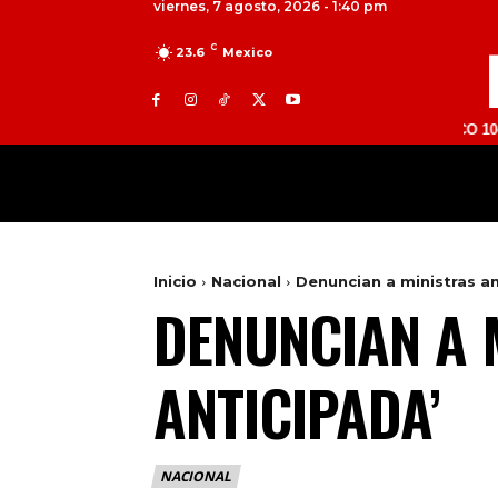
viernes, 7 agosto, 2026 - 1:40 pm
C
23.6
Mexico
TOLUCA 98.9 FM | ATLACOMULCO 104.7 FM |
MILED
NACIONAL
INTERNACIONAL
Inicio
Nacional
Denuncian a ministras a
DENUNCIAN A 
ANTICIPADA’
NACIONAL