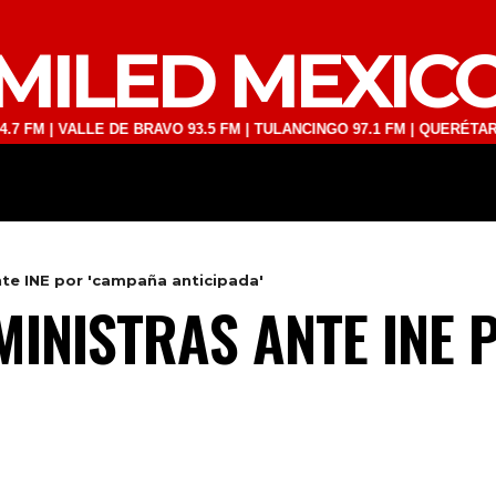
MILED MEXIC
 VALLE DE BRAVO 93.5 FM | TULANCINGO 97.1 FM | QUERÉTARO 103.1 
DEPORTES
TECNOLOGÍA
ESPECT
nte INE por 'campaña anticipada'
MINISTRAS ANTE INE