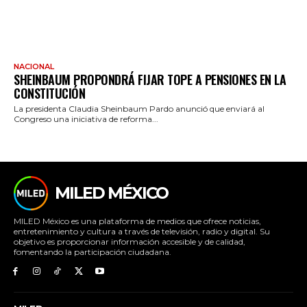
NACIONAL
SHEINBAUM PROPONDRÁ FIJAR TOPE A PENSIONES EN LA
CONSTITUCIÓN
La presidenta Claudia Sheinbaum Pardo anunció que enviará al
Congreso una iniciativa de reforma...
MILED MÉXICO
MILED México es una plataforma de medios que ofrece noticias,
entretenimiento y cultura a través de televisión, radio y digital. Su
objetivo es proporcionar información accesible y de calidad,
fomentando la participación ciudadana.