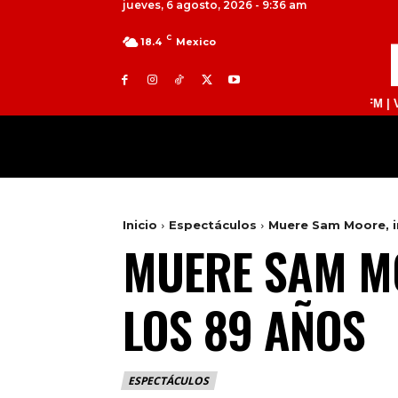
jueves, 6 agosto, 2026 - 9:36 am
C
18.4
Mexico
TOLUCA 98.9 FM | ATLACOMULCO 104.7 FM | VALLE DE
MILED
NACIONAL
INTERNACIONAL
Inicio
Espectáculos
Muere Sam Moore, in
MUERE SAM MO
LOS 89 AÑOS
ESPECTÁCULOS