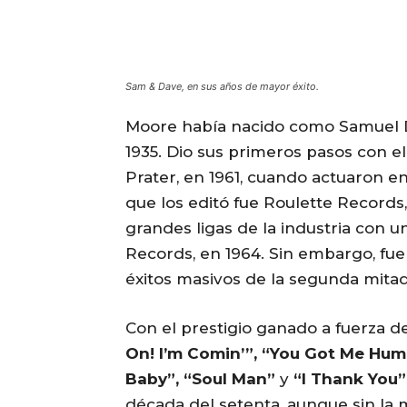
Sam & Dave, en sus años de mayor éxito.
Moore había nacido como Samuel D
1935. Dio sus primeros pasos con e
Prater, en 1961, cuando actuaron en
que los editó fue Roulette Records
grandes ligas de la industria con u
Records, en 1964. Sin embargo, fu
éxitos masivos de la segunda mitad
Con el prestigio ganado a fuerza de 
On! I’m Comin’”, “You Got Me Hu
Baby”, “Soul Man”
y
“I Thank You”
década del setenta, aunque sin la 