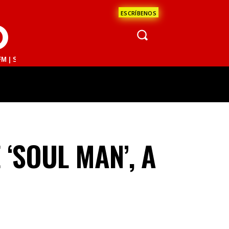
ESCRÍBENOS
O
JUAN DEL RÍO 93.1 FM | GUADALAJARA 1510 AM | LA PAZ 95.1 FM | L
ÁCULOS
CIENCIA
ESTADOS
OPINI
‘SOUL MAN’, A