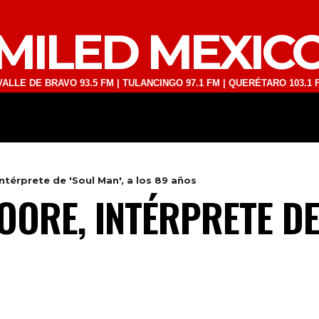
MILED MEXIC
 BRAVO 93.5 FM | TULANCINGO 97.1 FM | QUERÉTARO 103.1 FM | SAN 
DEPORTES
TECNOLOGÍA
ESPECT
térprete de 'Soul Man', a los 89 años
ORE, INTÉRPRETE DE 