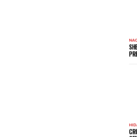
NAC
SH
PR
HI
CR