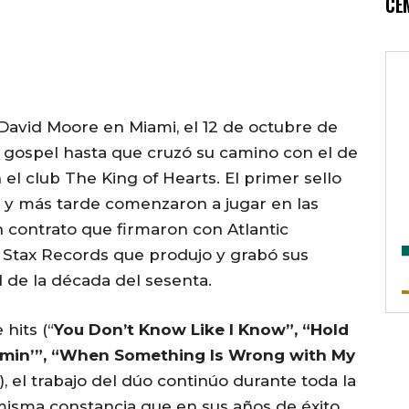
CE
avid Moore en Miami, el 12 de octubre de
l gospel hasta que cruzó su camino con el de
 el club The King of Hearts. El primer sello
, y más tarde comenzaron a jugar en las
n contrato que firmaron con Atlantic
e Stax Records que produjo y grabó sus
 de la década del sesenta.
hits (“
You Don’t Know Like I Know”, “Hold
mmin’”, “When Something Is Wrong with My
), el trabajo del dúo continúo durante toda la
misma constancia que en sus años de éxito.