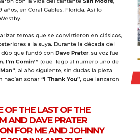
naron con la vida del cantante
San Moore
,
 años, en Coral Gables, Florida. Así lo
 Westby.
rizar temas que se convirtieron en clásicos,
steriores a la suya. Durante la década del
el dúo que fundó con
Dave Prater
, su voz fue
n, I’m Comin’”
(que llegó al número uno de
 Man”
, al año siguiente, sin dudas la pieza
n hacían sonar
“I Thank You”,
que lanzaron
 OF THE LAST OF THE
IM AND DAVE PRATER
ION FOR ME AND JOHNNY