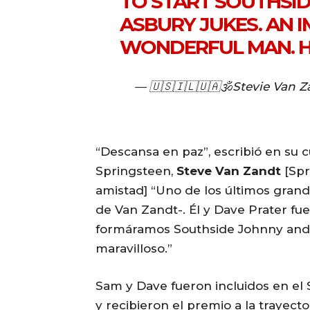
TO START SOUTHSI
ASBURY JUKES. AN 
WONDERFUL MAN.
H
— 🇺🇸🇮🇱🇺🇦🕉Stevie Van 
“Descansa en paz”, escribió en su c
Springsteen,
Steve Van Zandt
[Sp
amistad] “Uno de los últimos gran
de Van Zandt-. Él y Dave Prater fue
formáramos Southside Johnny and
maravilloso.”
Sam y Dave fueron incluidos en el 
y recibieron el premio a la trayect