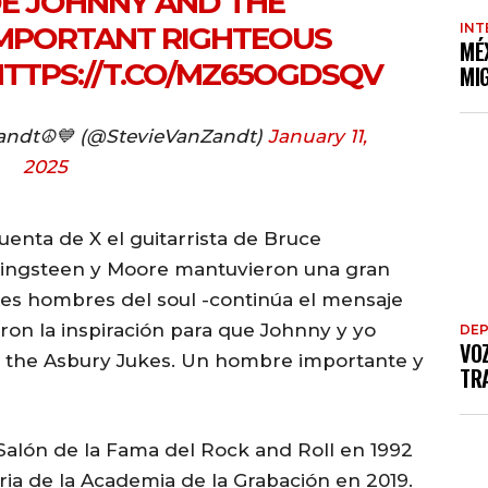
DE JOHNNY AND THE
IMPORTANT RIGHTEOUS
INT
MÉ
TTPS://T.CO/MZ65OGDSQV
MI
Zandt☮️💙 (@StevieVanZandt)
January 11,
2025
uenta de X el guitarrista de Bruce
ringsteen y Moore mantuvieron una gran
des hombres del soul -continúa el mensaje
ron la inspiración para que Johnny y yo
DE
VO
 the Asbury Jukes. Un hombre importante y
TRA
Salón de la Fama del Rock and Roll en 1992
oria de la Academia de la Grabación en 2019.