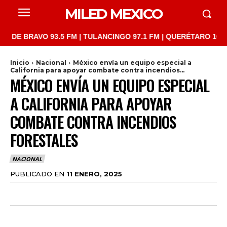
MILED MEXICO
BRAVO 93.5 FM | TULANCINGO 97.1 FM | QUERÉTARO 103.1 FM | 
Inicio
Nacional
México envía un equipo especial a
California para apoyar combate contra incendios...
MÉXICO ENVÍA UN EQUIPO ESPECIAL
A CALIFORNIA PARA APOYAR
COMBATE CONTRA INCENDIOS
FORESTALES
NACIONAL
PUBLICADO EN
11 ENERO, 2025