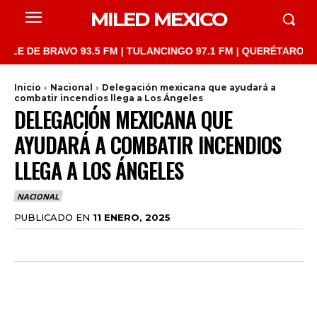
MILED MEXICO
E BRAVO 93.5 FM | TULANCINGO 97.1 FM | QUERÉTARO 103.1 FM 
Inicio
Nacional
Delegación mexicana que ayudará a
combatir incendios llega a Los Ángeles
DELEGACIÓN MEXICANA QUE
AYUDARÁ A COMBATIR INCENDIOS
LLEGA A LOS ÁNGELES
NACIONAL
PUBLICADO EN
11 ENERO, 2025