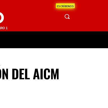
ESCRÍBENOS
O
 FM | SAN JUAN DEL RÍO 93.1 FM | GUADALAJARA 1510 AM | LA PAZ 
ÁCULOS
CIENCIA
ESTADOS
OPINI
N DEL AICM