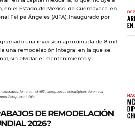
, en el Estado de México, de Cuernavaca, en
DE
onal Felipe Ángeles (AIFA), inaugurado por
AR
EN
ogramado una inversión aproximada de 8 mil
la una remodelación integral en la que se
onal, sin olvidar el mantenimiento y
nsiderados, junto con el AIFA, aeropuertos estratégicos durante la
NAC
mos ‘Aeropuertos FIFA.
MÉ
DI
TRABAJOS DE REMODELACIÓN
CH
UNDIAL 2026?