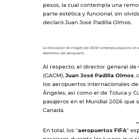
pesos, la cual contempla una remod
parte estética y funcional, sin olv
declaró Juan José Padilla Olmos.
La renovación de imagen del AICM contempla espacios en am
elementos del aeropuerto.
Al respecto, el director general d
(GACM),
Juan José Padilla Olmos
, 
los aeropuertos internacionales de 
Ángeles, así como el de Toluca y C
pasajeros en el Mundial 2026 que s
Canadá.
En total, los “
aeropuertos FIFA
” es
pasajeros durante los juegos que se