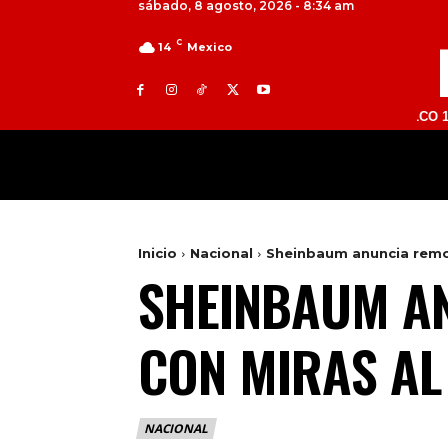
sábado, 8 agosto, 2026 - 8:34 am
C
14
Mexico
TOLUCA 98.9 FM | ATLACOMULCO 104.7 FM 
MILED
NACIONAL
INTERNACIONAL
Inicio
Nacional
Sheinbaum anuncia remod
SHEINBAUM AN
CON MIRAS AL
NACIONAL