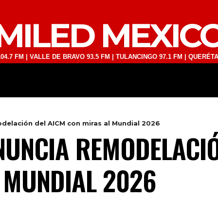
MILED MEXIC
| VALLE DE BRAVO 93.5 FM | TULANCINGO 97.1 FM | QUERÉTARO 103.1
DEPORTES
TECNOLOGÍA
ESPECT
elación del AICM con miras al Mundial 2026
UNCIA REMODELACIÓ
 MUNDIAL 2026