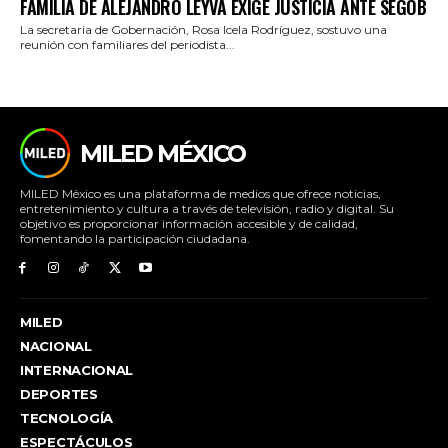
FAMILIA DE ALEJANDRO LEYVA EXIGE JUSTICIA ANTE SEGOB
La secretaria de Gobernación, Rosa Icela Rodríguez, sostuvo una
reunión con familiares del periodista...
MILED MÉXICO
MILED México es una plataforma de medios que ofrece noticias,
entretenimiento y cultura a través de televisión, radio y digital. Su
objetivo es proporcionar información accesible y de calidad,
fomentando la participación ciudadana.
MILED
NACIONAL
INTERNACIONAL
DEPORTES
TECNOLOGÍA
ESPECTÁCULOS