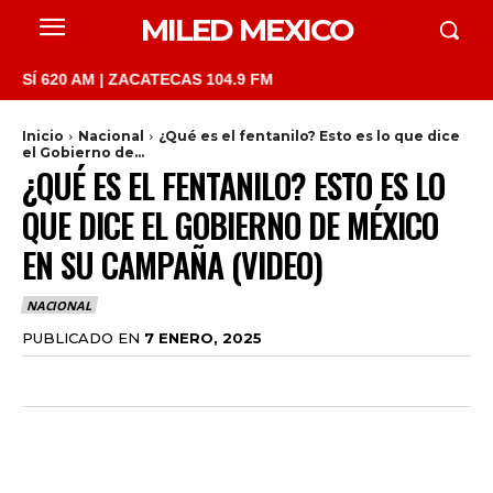
MILED MEXICO
20 AM | ZACATECAS 104.9 FM
Inicio
Nacional
¿Qué es el fentanilo? Esto es lo que dice
el Gobierno de...
¿QUÉ ES EL FENTANILO? ESTO ES LO
QUE DICE EL GOBIERNO DE MÉXICO
EN SU CAMPAÑA (VIDEO)
NACIONAL
PUBLICADO EN
7 ENERO, 2025