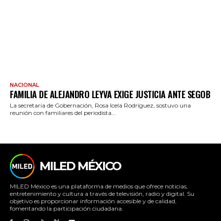
NACIONAL
FAMILIA DE ALEJANDRO LEYVA EXIGE JUSTICIA ANTE SEGOB
La secretaria de Gobernación, Rosa Icela Rodríguez, sostuvo una
reunión con familiares del periodista...
MILED MÉXICO
MILED México es una plataforma de medios que ofrece noticias,
entretenimiento y cultura a través de televisión, radio y digital. Su
objetivo es proporcionar información accesible y de calidad,
fomentando la participación ciudadana.