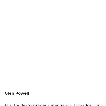
Glen Powell
El actor de Cómplices del engaño y Tornados, con