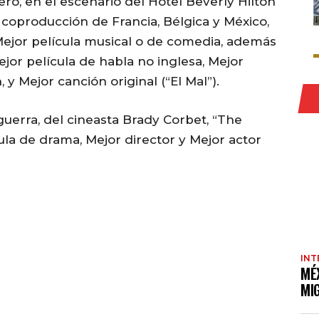
o, en el escenario del Hotel Beverly Hilton
 coproducción de Francia, Bélgica y México,
Mejor película musical o de comedia, además
jor película de habla no inglesa, Mejor
a
, y Mejor canción original (“El Mal”).
guerra, del cineasta Brady Corbet, “The
cula de drama, Mejor director y Mejor actor
INT
MÉ
MI