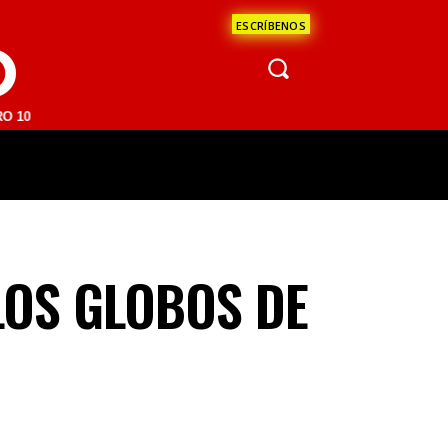
ESCRÍBENOS
O
M | SAN JUAN DEL RÍO 93.1 FM | GUADALAJARA 1510 AM | LA PAZ 95.
ÁCULOS
CIENCIA
ESTADOS
OPINI
LOS GLOBOS DE