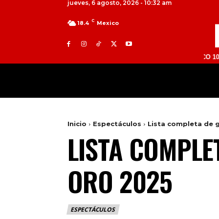
jueves, 6 agosto, 2026 - 10:32 am
C
18.4
Mexico
TOLUCA 98.9 FM | ATLACOMULCO 104.7 FM | 
MILED
NACIONAL
INTERNACIONAL
Inicio
Espectáculos
Lista completa de 
LISTA COMPLE
ORO 2025
ESPECTÁCULOS