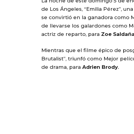
La noche de este domingo 5 de ener
de Los Ángeles, “Emilia Pérez”, una
se convirtió en la ganadora como 
de llevarse los galardones como Me
actriz de reparto, para
Zoe Saldañ
Mientras que el filme épico de pos
Brutalist”, triunfó como Mejor pelí
de drama, para
Adrien Brody
.