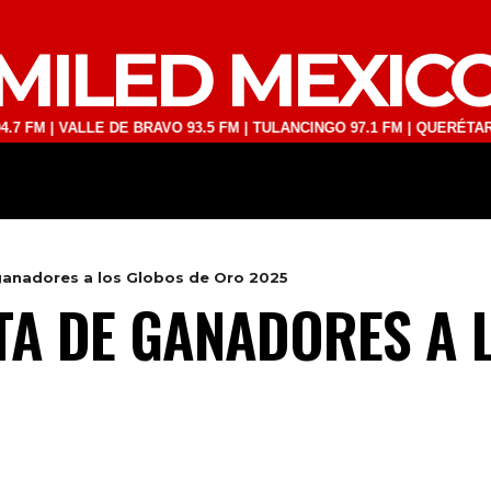
MILED MEXIC
VALLE DE BRAVO 93.5 FM | TULANCINGO 97.1 FM | QUERÉTARO 103.1 F
DEPORTES
TECNOLOGÍA
ESPECT
ganadores a los Globos de Oro 2025
TA DE GANADORES A 