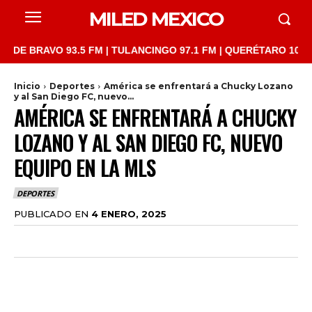
MILED MEXICO
RAVO 93.5 FM | TULANCINGO 97.1 FM | QUERÉTARO 103.1 FM | S
Inicio
Deportes
América se enfrentará a Chucky Lozano
y al San Diego FC, nuevo...
AMÉRICA SE ENFRENTARÁ A CHUCKY
LOZANO Y AL SAN DIEGO FC, NUEVO
EQUIPO EN LA MLS
DEPORTES
PUBLICADO EN
4 ENERO, 2025