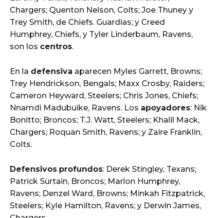
Chargers; Quenton Nelson, Colts; Joe Thuney y
Trey Smith, de Chiefs. Guardias; y Creed
Humphrey, Chiefs, y Tyler Linderbaum, Ravens,
son los
centros
.
En la
defensiva
aparecen Myles Garrett, Browns;
Trey Hendrickson, Bengals; Maxx Crosby, Raiders;
Cameron Heyward, Steelers; Chris Jones, Chiefs;
Nnamdi Madubuike, Ravens. Los
apoyadores
: Nik
Bonitto; Broncos; T.J. Watt, Steelers; Khalil Mack,
Chargers; Roquan Smith, Ravens; y Zaire Franklin,
Colts.
Defensivos
profundos
: Derek Stingley, Texans;
Patrick Surtain, Broncos; Marlon Humphrey,
Ravens; Denzel Ward, Browns; Minkah Fitzpatrick,
Steelers; Kyle Hamilton, Ravens; y Derwin James,
Chargers.