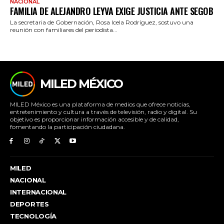
NACIONAL
FAMILIA DE ALEJANDRO LEYVA EXIGE JUSTICIA ANTE SEGOB
La secretaria de Gobernación, Rosa Icela Rodríguez, sostuvo una
reunión con familiares del periodista...
MILED MÉXICO
MILED México es una plataforma de medios que ofrece noticias,
entretenimiento y cultura a través de televisión, radio y digital. Su
objetivo es proporcionar información accesible y de calidad,
fomentando la participación ciudadana.
MILED
NACIONAL
INTERNACIONAL
DEPORTES
TECNOLOGÍA