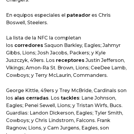
En equipos especiales el
pateador
es Chris
Boswell, Steelers.
La lista de la NFC la completan
los
corredores
Saquon Barkley, Eagles; Jahmyr
Gibbs, Lions; Josh Jacobs, Packers; y Kyle
Juszczyk, 49ers. Los
receptores
Justin Jefferson,
Vikings; Amon-Ra St. Brown, Lions; CeeDee Lamb,
Cowboys; y Terry McLaurin, Commanders.
George Kittle, 49ers y Trey McBride, Cardinals son
los
alas cerradas
. Los
tackles
: Lane Johnson,
Eagles; Penei Sewell, Lions; y Tristan Wirfs, Bucs.
Guardias: Landon Dickerson, Eagles; Tyler Smith,
Cowboys; y Chris Lindstrom, Falcons. Frank
Ragnow, Lions, y Cam Jurgens, Eagles, son