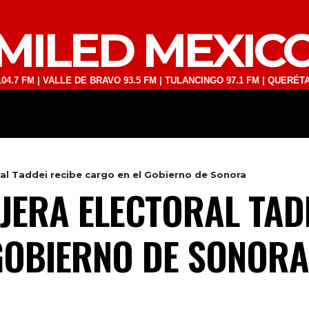
MILED MEXIC
 VALLE DE BRAVO 93.5 FM | TULANCINGO 97.1 FM | QUERÉTARO 103.1 
DEPORTES
TECNOLOGÍA
ESPECT
ral Taddei recibe cargo en el Gobierno de Sonora
EJERA ELECTORAL TAD
GOBIERNO DE SONORA