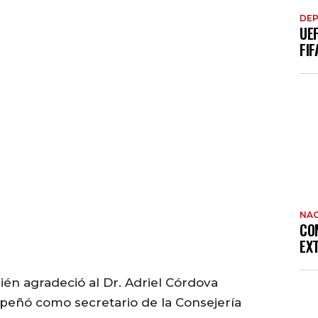
DE
UE
FIF
NAC
CO
EX
én agradeció al Dr. Adriel Córdova
peñó como secretario de la Consejería