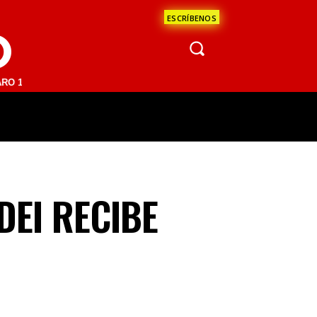
ESCRÍBENOS
O
FM | SAN JUAN DEL RÍO 93.1 FM | GUADALAJARA 1510 AM | LA PAZ 95
ÁCULOS
CIENCIA
ESTADOS
OPINI
DEI RECIBE