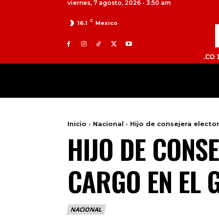
viernes, 7 agosto, 2026 - 3:50 am
C
16.1
Mexico
TOLUCA 98.9 FM | ATLACOMULCO 104.7 FM |
MILED
NACIONAL
INTERNACIONAL
Inicio
Nacional
Hijo de consejera electo
HIJO DE CONS
CARGO EN EL 
NACIONAL