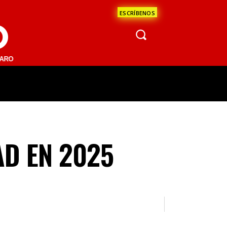
ESCRÍBENOS
O
1 FM | SAN JUAN DEL RÍO 93.1 FM | GUADALAJARA 1510 AM | LA PAZ 
ÁCULOS
CIENCIA
ESTADOS
OPINI
AD EN 2025