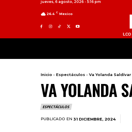
jueves, 6 agosto, 2026 - 5:16 pm
C
26.4
Mexico
TOLUCA 98.9 FM | ATLACOMULCO 104.7 FM
MILED
NACIONAL
INTERNACIONAL
Inicio
Espectáculos
Va Yolanda Saldívar
VA YOLANDA S
ESPECTÁCULOS
PUBLICADO EN
31 DICIEMBRE, 2024