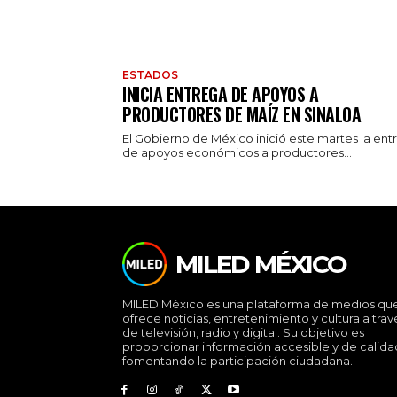
ESTADOS
INICIA ENTREGA DE APOYOS A
PRODUCTORES DE MAÍZ EN SINALOA
El Gobierno de México inició este martes la ent
de apoyos económicos a productores...
MILED MÉXICO
MILED México es una plataforma de medios qu
ofrece noticias, entretenimiento y cultura a trav
de televisión, radio y digital. Su objetivo es
proporcionar información accesible y de calida
fomentando la participación ciudadana.