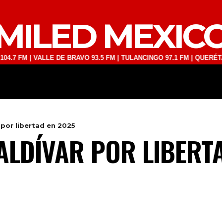
MILED MEXIC
 | VALLE DE BRAVO 93.5 FM | TULANCINGO 97.1 FM | QUERÉTARO 103.
DEPORTES
TECNOLOGÍA
ESPECT
 por libertad en 2025
ALDÍVAR POR LIBERT