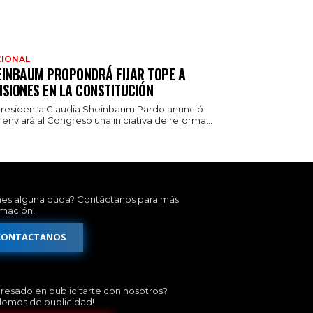
IONAL
EINBAUM PROPONDRÁ FIJAR TOPE A
NSIONES EN LA CONSTITUCIÓN
presidenta Claudia Sheinbaum Pardo anunció
enviará al Congreso una iniciativa de reforma...
nes alguna duda? Contáctanos para más
rmación.
CONTACTANOS
eresado en publicitarte con nosotros?
lemos de publicidad!