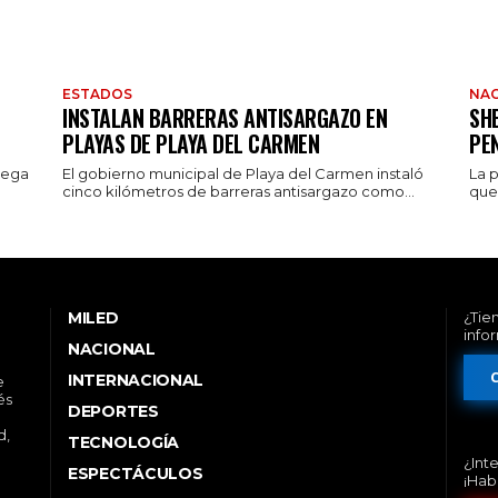
ESTADOS
NAC
INSTALAN BARRERAS ANTISARGAZO EN
SH
PLAYAS DE PLAYA DEL CARMEN
PE
rega
El gobierno municipal de Playa del Carmen instaló
La 
cinco kilómetros de barreras antisargazo como...
que 
MILED
¿Tie
info
NACIONAL
INTERNACIONAL
e
és
DEPORTES
d,
TECNOLOGÍA
¿Int
ESPECTÁCULOS
¡Hab