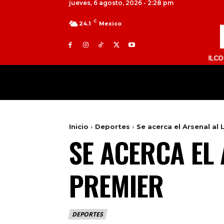
jueves, 6 agosto, 2026 - 2:28 pm
C
24.1
Mexico
TOLUCA 98.9 FM | ATLACOMULCO 104.7 FM
MILED
NACIONAL
INTERNACIONAL
Inicio
Deportes
Se acerca el Arsenal al 
SE ACERCA EL 
PREMIER
DEPORTES