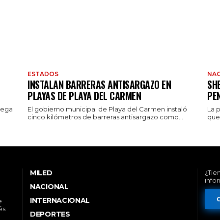
ESTADOS
NAC
INSTALAN BARRERAS ANTISARGAZO EN
SH
PLAYAS DE PLAYA DEL CARMEN
PE
rega
El gobierno municipal de Playa del Carmen instaló
La 
cinco kilómetros de barreras antisargazo como...
que 
MILED
¿Tie
info
NACIONAL
INTERNACIONAL
e
és
DEPORTES