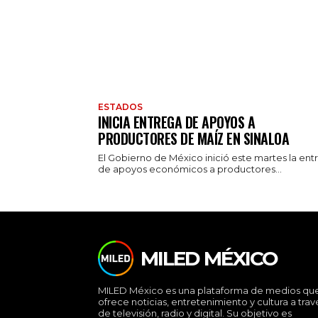
ESTADOS
INICIA ENTREGA DE APOYOS A
PRODUCTORES DE MAÍZ EN SINALOA
El Gobierno de México inició este martes la ent
de apoyos económicos a productores...
MILED MÉXICO
MILED México es una plataforma de medios qu
ofrece noticias, entretenimiento y cultura a trav
de televisión, radio y digital. Su objetivo es