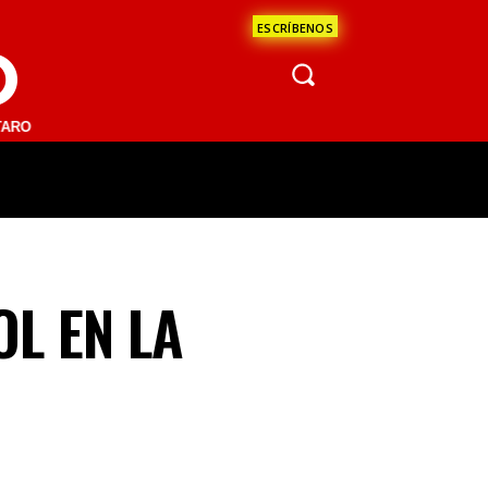
ESCRÍBENOS
O
1 FM | SAN JUAN DEL RÍO 93.1 FM | GUADALAJARA 1510 AM | LA PAZ 
ÁCULOS
CIENCIA
ESTADOS
OPINI
OL EN LA