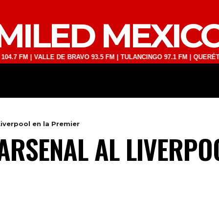
MILED MEXIC
 | VALLE DE BRAVO 93.5 FM | TULANCINGO 97.1 FM | QUERÉTARO 103.
DEPORTES
TECNOLOGÍA
ESPECT
Liverpool en la Premier
ARSENAL AL LIVERPO