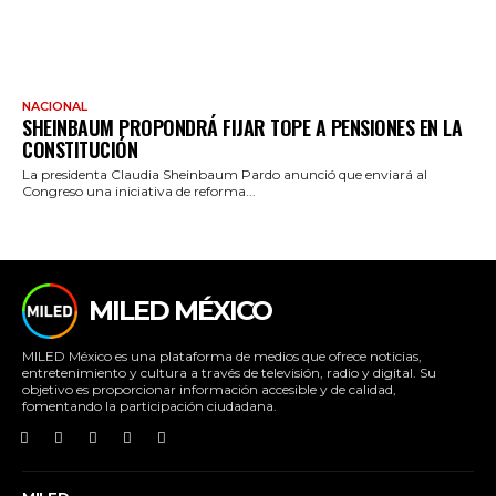
NACIONAL
SHEINBAUM PROPONDRÁ FIJAR TOPE A PENSIONES EN LA
CONSTITUCIÓN
La presidenta Claudia Sheinbaum Pardo anunció que enviará al
Congreso una iniciativa de reforma...
MILED MÉXICO
MILED México es una plataforma de medios que ofrece noticias,
entretenimiento y cultura a través de televisión, radio y digital. Su
objetivo es proporcionar información accesible y de calidad,
fomentando la participación ciudadana.