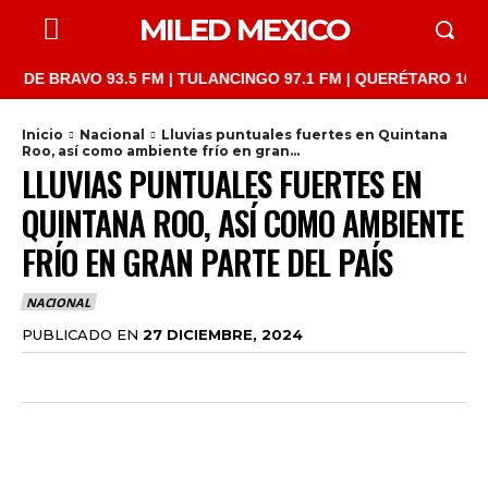
MILED MEXICO
RAVO 93.5 FM | TULANCINGO 97.1 FM | QUERÉTARO 103.1 FM | S
Inicio
Nacional
Lluvias puntuales fuertes en Quintana
Roo, así como ambiente frío en gran...
LLUVIAS PUNTUALES FUERTES EN
QUINTANA ROO, ASÍ COMO AMBIENTE
FRÍO EN GRAN PARTE DEL PAÍS
NACIONAL
PUBLICADO EN
27 DICIEMBRE, 2024