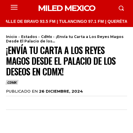
MILED MEXICO
E DE BRAVO 93.5 FM | TULANCINGO 97.1 FM | QUERÉTARO 103.1 
Inicio
Estados
CdMx
¡Envía tu Carta a Los Reyes Magos
Desde El Palacio de los...
¡ENVÍA TU CARTA A LOS REYES
MAGOS DESDE EL PALACIO DE LOS
DESEOS EN CDMX!
CDMX
PUBLICADO EN
26 DICIEMBRE, 2024