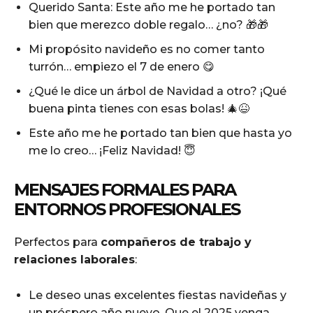
Querido Santa: Este año me he portado tan
bien que merezco doble regalo… ¿no? 🎁🎁
Mi propósito navideño es no comer tanto
turrón… empiezo el 7 de enero 😋
¿Qué le dice un árbol de Navidad a otro? ¡Qué
buena pinta tienes con esas bolas! 🎄😆
Este año me he portado tan bien que hasta yo
me lo creo… ¡Feliz Navidad! 😇
MENSAJES FORMALES PARA
ENTORNOS PROFESIONALES
Perfectos para
compañeros de trabajo y
relaciones laborales
:
Le deseo unas excelentes fiestas navideñas y
un próspero año nuevo. Que el 2025 venga