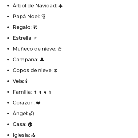
Árbol de Navidad: 🎄
Papá Noel: 🎅
Regalo: 🎁
Estrella: ⭐
Muñeco de nieve: ⛄
Campana: 🔔
Copos de nieve: ❄️
Vela: 🕯️
Familia: 👨‍👩‍👧‍👦
Corazón: ❤️
Ángel: 👼
Casa: 🏠
Iglesia: ⛪