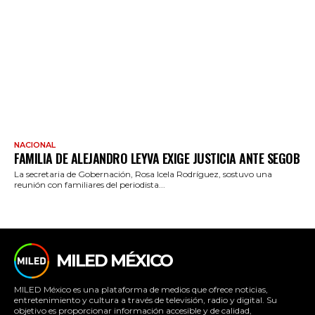
NACIONAL
FAMILIA DE ALEJANDRO LEYVA EXIGE JUSTICIA ANTE SEGOB
La secretaria de Gobernación, Rosa Icela Rodríguez, sostuvo una
reunión con familiares del periodista...
MILED MÉXICO
MILED México es una plataforma de medios que ofrece noticias,
entretenimiento y cultura a través de televisión, radio y digital. Su
objetivo es proporcionar información accesible y de calidad,