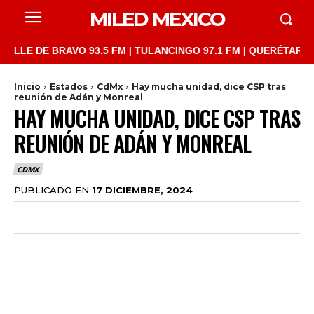
MILED MEXICO
 DE BRAVO 93.5 FM | TULANCINGO 97.1 FM | QUERÉTARO 103.1 F
Inicio
Estados
CdMx
Hay mucha unidad, dice CSP tras
reunión de Adán y Monreal
HAY MUCHA UNIDAD, DICE CSP TRAS
REUNIÓN DE ADÁN Y MONREAL
CDMX
PUBLICADO EN
17 DICIEMBRE, 2024