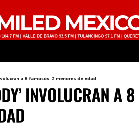
MILED MEXIC
M | VALLE DE BRAVO 93.5 FM | TULANCINGO 97.1 FM | QUERÉTARO 103
DEPORTES
TECNOLOGÍA
ESPECT
involucran a 8 famosos, 2 menores de edad
DDY’ INVOLUCRAN A 8
EDAD