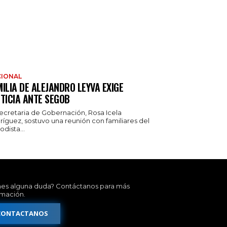
IONAL
ILIA DE ALEJANDRO LEYVA EXIGE
TICIA ANTE SEGOB
secretaria de Gobernación, Rosa Icela
ríguez, sostuvo una reunión con familiares del
odista...
nes alguna duda? Contáctanos para más
rmación.
CONTACTANOS