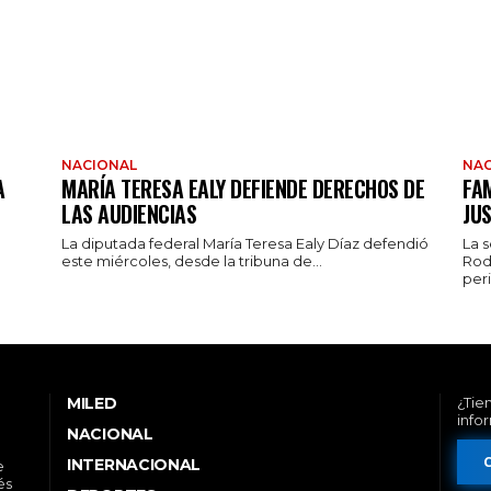
NACIONAL
NAC
A
MARÍA TERESA EALY DEFIENDE DERECHOS DE
FAM
LAS AUDIENCIAS
JUS
La diputada federal María Teresa Ealy Díaz defendió
La 
este miércoles, desde la tribuna de...
Rod
peri
MILED
¿Tie
info
NACIONAL
INTERNACIONAL
e
és