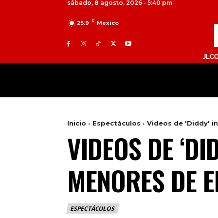
sábado, 8 agosto, 2026 - 5:40 pm
C
25.9
Mexico
TOLUCA 98.9 FM | ATLACOMULCO 104.7 F
MILED
NACIONAL
INTERNACIONAL
Inicio
Espectáculos
Videos de 'Diddy' 
VIDEOS DE ‘DI
MENORES DE 
ESPECTÁCULOS