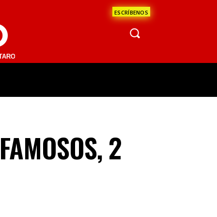
ESCRÍBENOS
O
.1 FM | SAN JUAN DEL RÍO 93.1 FM | GUADALAJARA 1510 AM | LA PAZ
ÁCULOS
CIENCIA
ESTADOS
OPINI
 FAMOSOS, 2