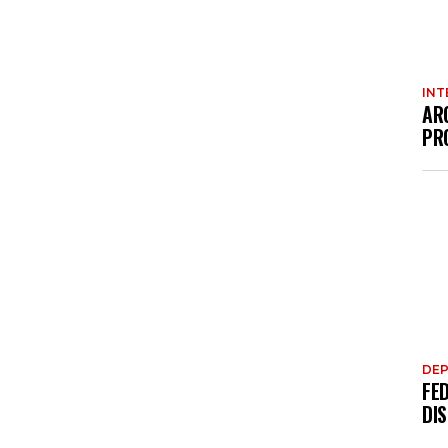
INT
AR
PR
DE
FE
DI