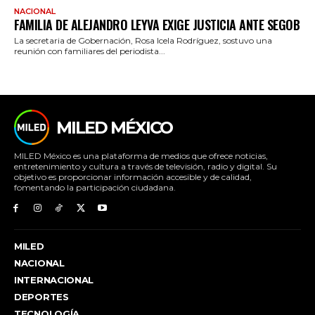
NACIONAL
FAMILIA DE ALEJANDRO LEYVA EXIGE JUSTICIA ANTE SEGOB
La secretaria de Gobernación, Rosa Icela Rodríguez, sostuvo una
reunión con familiares del periodista...
MILED MÉXICO
MILED México es una plataforma de medios que ofrece noticias,
entretenimiento y cultura a través de televisión, radio y digital. Su
objetivo es proporcionar información accesible y de calidad,
fomentando la participación ciudadana.
MILED
NACIONAL
INTERNACIONAL
DEPORTES
TECNOLOGÍA