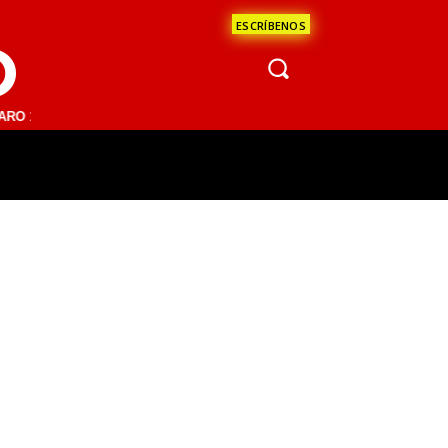
ESCRÍBENOS
O
1 FM | SAN JUAN DEL RÍO 93.1 FM | GUADALAJARA 1510 AM | LA PAZ 
ÁCULOS
CIENCIA
ESTADOS
OPINI