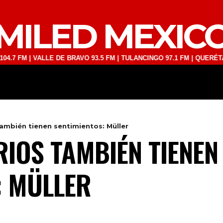
MILED MEXIC
 | VALLE DE BRAVO 93.5 FM | TULANCINGO 97.1 FM | QUERÉTARO 103.
DEPORTES
TECNOLOGÍA
ESPECT
ambién tienen sentimientos: Müller
IOS TAMBIÉN TIENEN
: MÜLLER