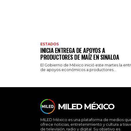
ESTADOS
INICIA ENTREGA DE APOYOS A
PRODUCTORES DE MAÍZ EN SINALOA
El Gobierno de México inició este martes la ent
de apoyos económicos a productores...
MILED MÉXICO
MILED México es una plataforma de medios qu
ofrece noticias, entretenimiento y cultura a trav
de televisión, radio y digital. Su objetivo es