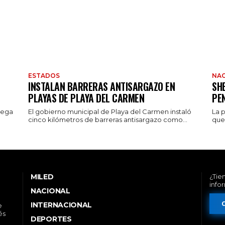
ESTADOS
NAC
INSTALAN BARRERAS ANTISARGAZO EN
SH
PLAYAS DE PLAYA DEL CARMEN
PE
rega
El gobierno municipal de Playa del Carmen instaló
La 
cinco kilómetros de barreras antisargazo como...
que 
MILED
¿Tie
info
NACIONAL
INTERNACIONAL
e
és
DEPORTES