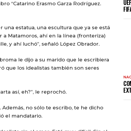
UE
 libro “Catarino Erasmo Garza Rodríguez.
FIF
 una estatua, una escultura que ya se está
 a Matamoros, ahí en la línea (fronteriza)
le, y ahí luchó”, señaló López Obrador.
broma le dijo a su marido que le escribiera
ró que los idealistas también son seres
NAC
CO
EX
rta así, eh?”, le reprochó.
 Además, no sólo te escribo, te he dicho
ió el mandatario.