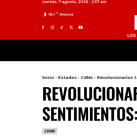
viernes, 7 agosto, 2026 - 2:57 am
C
16.1
Mexico
TOLUCA 98.9 FM | ATLACOMULCO 104.7 FM
MILED
NACIONAL
INTERNACIONAL
Inicio
Estados
CdMx
Revolucionarios t
REVOLUCIONAR
SENTIMIENTOS
CDMX