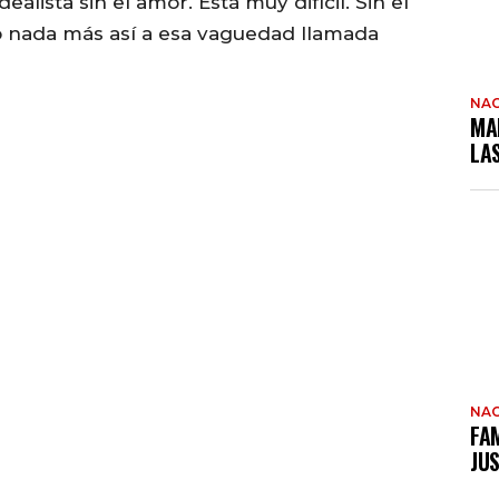
alista sin el amor. Está muy difícil. Sin el
 nada más así a esa vaguedad llamada
NAC
MA
LA
NAC
FAM
JUS