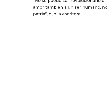
“No se puede ser revolucionario e ide
amor también a un ser humano, no
patria”, dijo la escritora.