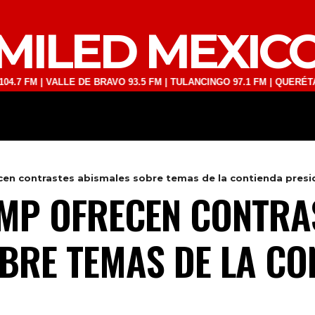
MILED MEXIC
 VALLE DE BRAVO 93.5 FM | TULANCINGO 97.1 FM | QUERÉTARO 103.1 
DEPORTES
TECNOLOGÍA
ESPECT
cen contrastes abismales sobre temas de la contienda presi
MP OFRECEN CONTRA
BRE TEMAS DE LA CO