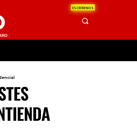
ESCRÍBENOS
O
FM | SAN JUAN DEL RÍO 93.1 FM | GUADALAJARA 1510 AM | LA PAZ 9
ÁCULOS
CIENCIA
ESTADOS
OPINI
dencial
STES
NTIENDA