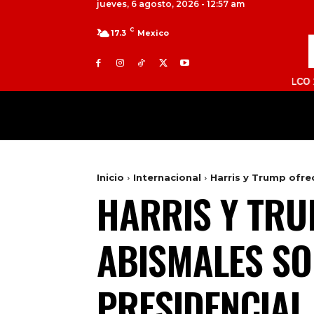
jueves, 6 agosto, 2026 - 12:57 am
C
17.3
Mexico
TOLUCA 98.9 FM | ATLACOMULCO 104.7 FM |
MILED
NACIONAL
INTERNACIONAL
Inicio
Internacional
Harris y Trump ofre
HARRIS Y TRU
ABISMALES SO
PRESIDENCIAL